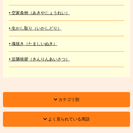
• 空家条例（あきやじょうれい）
• 生かし取り（いかしどり）
• 魂抜き（たましいぬき）
• 近隣挨拶（きんりんあいさつ）
カテゴリ別
よく見られている用語