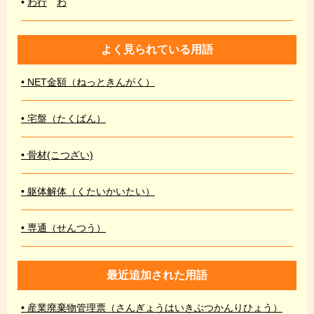
•
わ行
わ
よく見られている用語
• NET金額（ねっときんがく）
• 宅盤（たくばん）
• 骨材(こつざい)
• 躯体解体（くたいかいたい）
• 専通（せんつう）
最近追加された用語
• 産業廃棄物管理票（さんぎょうはいきぶつかんりひょう）