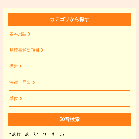
カテゴリから探す
基本用語
見積書頻出項目
構造
法律・届出
単位
50音検索
•
あ行
あ
い
う
え
お