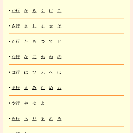
•
か行
か
き
く
け
こ
•
さ行
さ
し
す
せ
そ
•
た行
た
ち
つ
て
と
•
な行
な
に
ぬ
ね
の
•
は行
は
ひ
ふ
へ
ほ
•
ま行
ま
み
む
め
も
•
や行
や
ゆ
よ
•
ら行
ら
り
る
れ
ろ