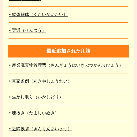
• 躯体解体（くたいかいたい）
• 専通（せんつう）
最近追加された用語
• 産業廃棄物管理票（さんぎょうはいきぶつかんりひょう）
• 空家条例（あきやじょうれい）
• 生かし取り（いかしどり）
• 魂抜き（たましいぬき）
• 近隣挨拶（きんりんあいさつ）