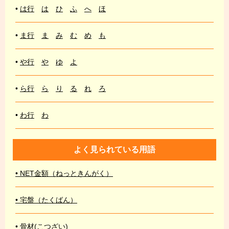
•
は行
は
ひ
ふ
へ
ほ
•
ま行
ま
み
む
め
も
•
や行
や
ゆ
よ
•
ら行
ら
り
る
れ
ろ
•
わ行
わ
よく見られている用語
• NET金額（ねっときんがく）
• 宅盤（たくばん）
• 骨材(こつざい)