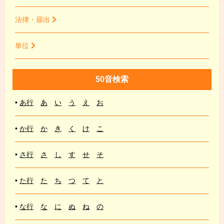
法律・届出
単位
50音検索
•
あ行
あ
い
う
え
お
•
か行
か
き
く
け
こ
•
さ行
さ
し
す
せ
そ
•
た行
た
ち
つ
て
と
•
な行
な
に
ぬ
ね
の