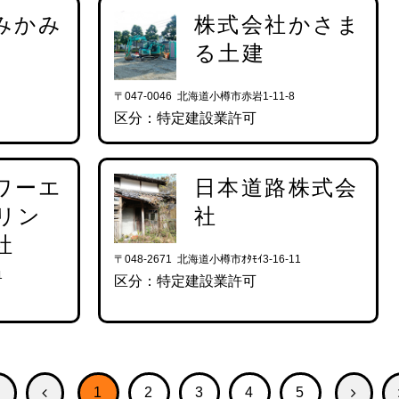
みかみ
株式会社かさま
る土建
〒047-0046 北海道小樽市赤岩1-11-8
区分：特定建設業許可
ワーエ
日本道路株式会
リン
社
社
〒048-2671 北海道小樽市ｵﾀﾓｲ3-16-11
1
区分：特定建設業許可
1
2
3
4
5