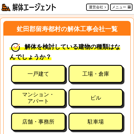
運営会社
メニュー
虻田郡留寿都村の解体工事会社一覧
解体を検討している建物の種類はな
んでしょうか？
一戸建て
工場・倉庫
マンション・
ビル
アパート
店舗・事務所
駐車場