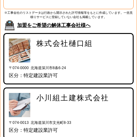
※工事会社のリストデータは行政から開示された許可情報等をもとに作成しています。一括見
積りサービスに登録していない会社も掲載しています。
加盟をご希望の解体工事会社様へ
株式会社樋口組
〒074-0000 北海道深川市8条6-24
区分：特定建設業許可
小川組土建株式会社
〒074-0013 北海道深川市文光町8-33
区分：特定建設業許可