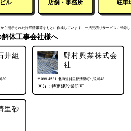
ビル
店舗・事務所
駐車
政から開示された許可情報等をもとに作成しています。一括見積りサービスに登録し
の解体工事会社様へ
石井組
野村興業株式会
社
町30
〒099-4521 北海道斜里郡清里町札弦町48
区分：特定建設業許可
清里砂