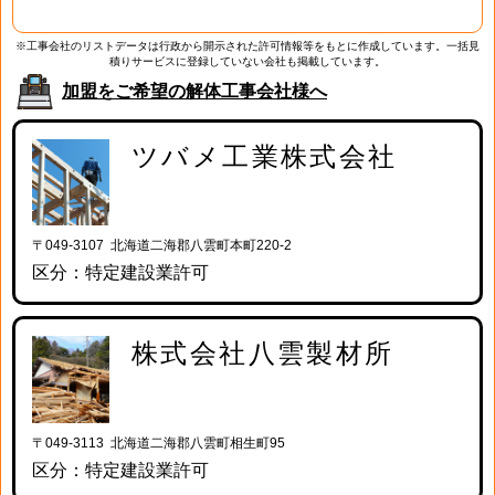
※工事会社のリストデータは行政から開示された許可情報等をもとに作成しています。一括見
積りサービスに登録していない会社も掲載しています。
加盟をご希望の解体工事会社様へ
ツバメ工業株式会社
〒049-3107 北海道二海郡八雲町本町220-2
区分：特定建設業許可
株式会社八雲製材所
〒049-3113 北海道二海郡八雲町相生町95
区分：特定建設業許可