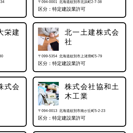
34
〒094-0001 北海道紋別市北浜町2-7-38
区分：特定建設業許可
大栄建
北一土建株式会
社
30
〒099-5354 北海道紋別市上渚滑町5-79
区分：特定建設業許可
株式会
株式会社協和土
木工業
〒094-0013 北海道紋別市南が丘町5-2-23
区分：特定建設業許可