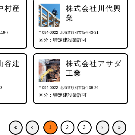
中村産
株式会社川代興
業
19-7
〒094-0022 北海道紋別市新生43-31
区分：特定建設業許可
山谷建
株式会社アサダ
工業
3
〒094-0022 北海道紋別市新生39-26
区分：特定建設業許可
1
2
3