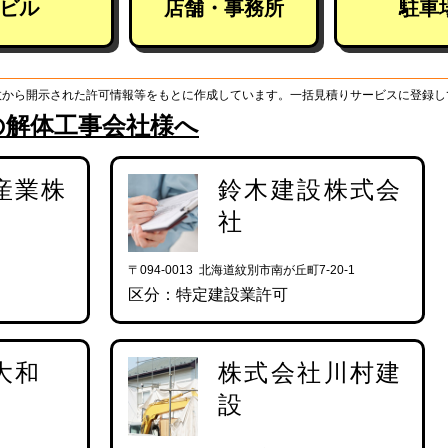
ビル
店舗・事務所
駐車
政から開示された許可情報等をもとに作成しています。一括見積りサービスに登録し
の解体工事会社様へ
産業株
鈴木建設株式会
社
〒094-0013 北海道紋別市南が丘町7-20-1
区分：特定建設業許可
大和
株式会社川村建
設