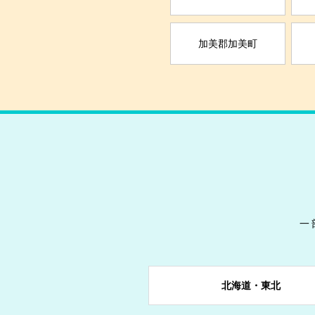
加美郡加美町
一
戻る
戻る
戻る
戻る
戻る
戻る
戻る
岩手県
群馬県
石川県
京都府
岡山県
愛媛県
長崎県
北海道・東北