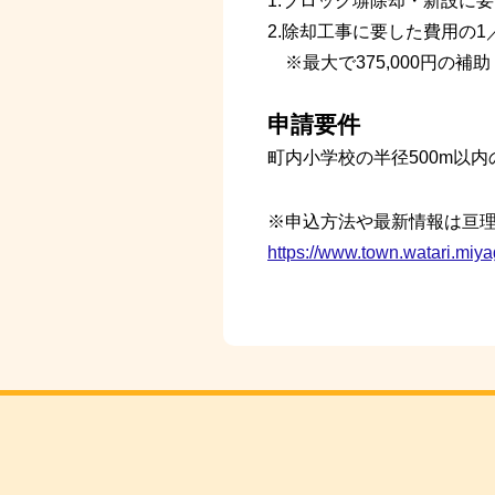
1.ブロック塀除却・新設に要
2.除却工事に要した費用の1
※最大で375,000円の補助
申請要件
町内小学校の半径500m以
※申込方法や最新情報は亘
https://www.town.watari.miya