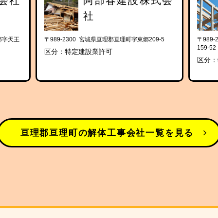
会社
阿部春建設株式会
社
郡字天王
〒989-2300 宮城県亘理郡亘理町字東郷209-5
〒989
159-52
区分：特定建設業許可
区分：
亘理郡亘理町の解体工事会社一覧を見る