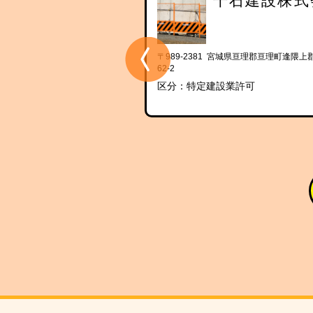
株式会社斎藤工務
千石建設株式
店
4 宮城県亘理郡亘理町逢隈高屋字中野
〒989-2381 宮城県亘理郡亘理町逢隈上
62-2
設業許可
区分：特定建設業許可