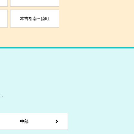
本吉郡南三陸町
す。
中部