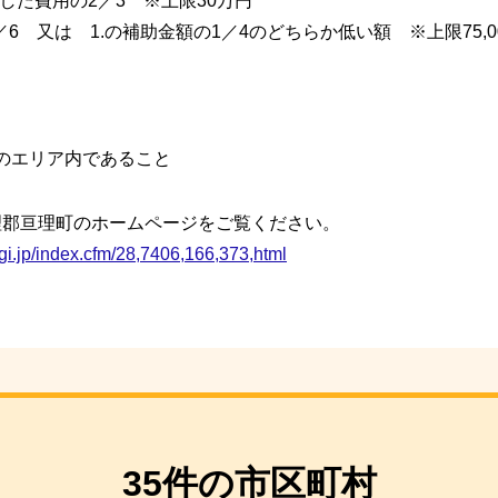
した費用の2／3 ※上限30万円
／6 又は 1.の補助金額の1／4のどちらか低い額 ※上限75,0
内のエリア内であること
理郡亘理町のホームページをご覧ください。
gi.jp/index.cfm/28,7406,166,373,html
35件の市区町村