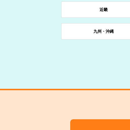
山形県
東京都
長野県
奈良県
宮崎県
近畿
愛知県
九州・沖縄