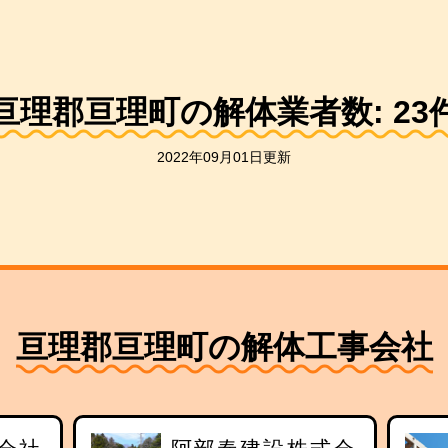
亘理郡亘理町の解体業者数:
23
2022年09月01日更新
亘理郡亘理町の解体工事会社