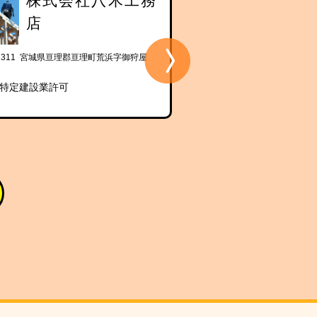
株式会社八木工務
株式会社
店
店
-2311 宮城県亘理郡亘理町荒浜字御狩屋
〒989-2300 宮城県亘理郡亘理町
133
特定建設業許可
区分：特定建設業許可