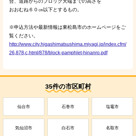
合、道路からのブロック天端までの高さを
おおむね６０㎝以下とするもの。
※申込方法や最新情報は東松島市のホームページをご
覧ください。
http://www.city.higashimatsushima.miyagi.jp/index.cfm/
26,878,c,html/878/block-pamphlet-hinanro.pdf
35件の市区町村
仙台市
石巻市
塩竈市
気仙沼市
白石市
名取市