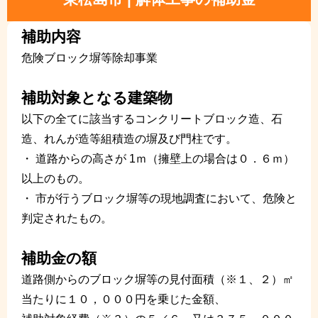
補助内容
危険ブロック塀等除却事業
補助対象となる建築物
以下の全てに該当するコンクリートブロック造、石
造、れんが造等組積造の塀及び門柱です。
・ 道路からの高さが 1ｍ（擁壁上の場合は０．６ｍ）
以上のもの。
・ 市が行うブロック塀等の現地調査において、危険と
判定されたもの。
補助金の額
道路側からのブロック塀等の見付面積（※１、２）㎡
当たりに１０，０００円を乗じた金額、