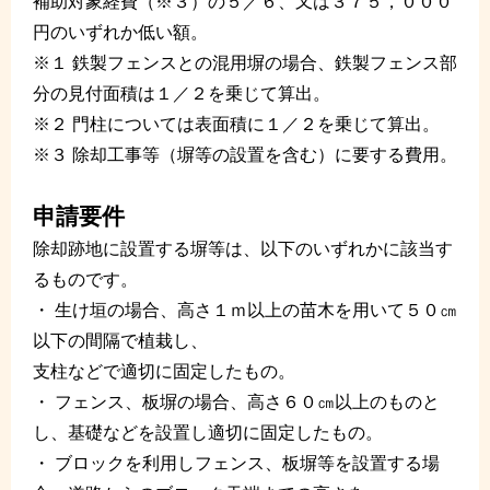
補助対象経費（※３）の５／６、又は３７５，０００
円のいずれか低い額。
※１ 鉄製フェンスとの混用塀の場合、鉄製フェンス部
分の見付面積は１／２を乗じて算出。
※２ 門柱については表面積に１／２を乗じて算出。
※３ 除却工事等（塀等の設置を含む）に要する費用。
申請要件
除却跡地に設置する塀等は、以下のいずれかに該当す
るものです。
・ 生け垣の場合、高さ１ｍ以上の苗木を用いて５０㎝
以下の間隔で植栽し、
支柱などで適切に固定したもの。
・ フェンス、板塀の場合、高さ６０㎝以上のものと
し、基礎などを設置し適切に固定したもの。
・ ブロックを利用しフェンス、板塀等を設置する場