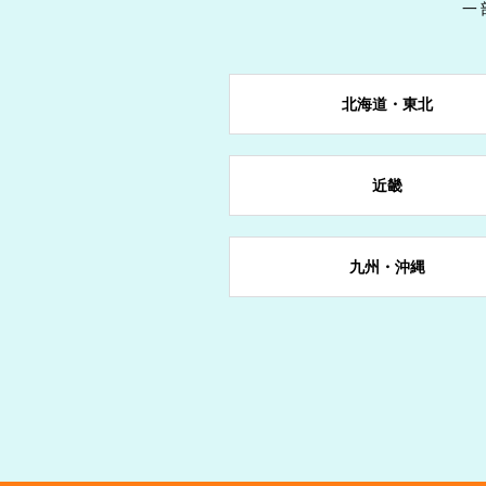
一
戻る
戻る
戻る
戻る
戻る
戻る
戻る
岩手県
群馬県
石川県
京都府
岡山県
愛媛県
長崎県
北海道・東北
山形県
東京都
長野県
奈良県
宮崎県
近畿
愛知県
九州・沖縄