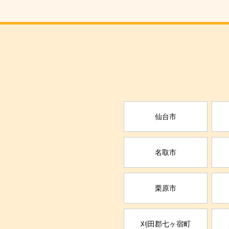
仙台市
名取市
栗原市
刈田郡七ヶ宿町