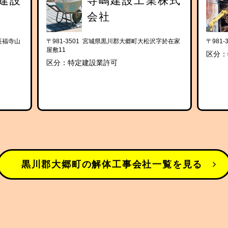
建設
寺嶋建設工業株式
会社
長福寺山
〒981-3501 宮城県黒川郡大郷町大松沢字於在家
〒981
屋敷11
区分：
区分：特定建設業許可
黒川郡大郷町の解体工事会社一覧を見る