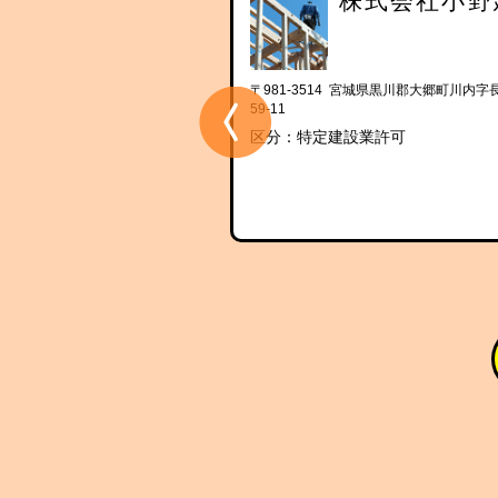
有限会社宮建興業
株式会社小野
 宮城県黒川郡大郷町粕川字団子沢2-
〒981-3514 宮城県黒川郡大郷町川内字
59-11
設業許可
区分：特定建設業許可
郷町の会社様です。建物解体、内
ださい。解体工事に関してトータ
ております。お困りごとは何でも
。