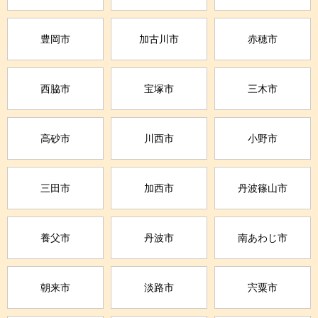
豊岡市
加古川市
赤穂市
西脇市
宝塚市
三木市
高砂市
川西市
小野市
三田市
加西市
丹波篠山市
養父市
丹波市
南あわじ市
朝来市
淡路市
宍粟市