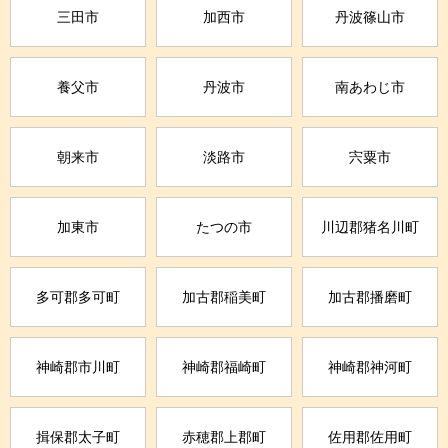
三田市
加西市
丹波篠山市
養父市
丹波市
南あわじ市
朝来市
淡路市
宍粟市
加東市
たつの市
川辺郡猪名川町
多可郡多可町
加古郡稲美町
加古郡播磨町
神崎郡市川町
神崎郡福崎町
神崎郡神河町
揖保郡太子町
赤穂郡上郡町
佐用郡佐用町