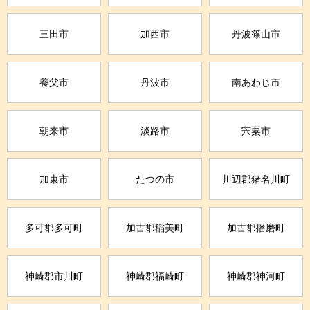
三田市
加西市
丹波篠山市
養父市
丹波市
南あわじ市
朝来市
淡路市
宍粟市
加東市
たつの市
川辺郡猪名川町
多可郡多可町
加古郡稲美町
加古郡播磨町
神崎郡市川町
神崎郡福崎町
神崎郡神河町