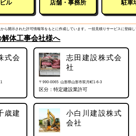
ビル
店舗・事務所
駐車
政から開示された許可情報等をもとに作成しています。一括見積りサービスに登録し
の解体工事会社様へ
株式会
志田建設株式会
社
1
〒990-0065 山形県山形市双月町1-6-3
区分：特定建設業許可
千歳建
小白川建設株式
会社