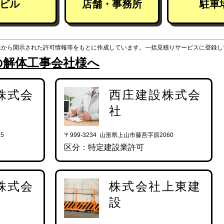
ビル
店舗・事務所
駐車
政から開示された許可情報等をもとに作成しています。一括見積りサービスに登録し
の解体工事会社様へ
株式会
西庄建設株式会
社
5
〒999-3234 山形県上山市藤吾字原2060
区分：特定建設業許可
株式会
株式会社上東建
設