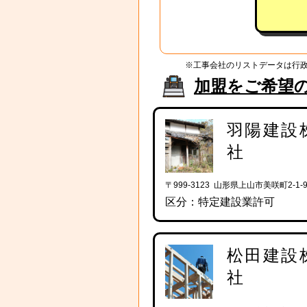
※工事会社のリストデータは行
加盟をご希望
羽陽建設
社
〒999-3123 山形県上山市美咲町2-1-9
区分：特定建設業許可
松田建設
社