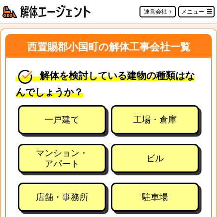
運営会社
メニュー
西置賜郡小国町の解体工事会社一覧
解体を検討している建物の種類はな
んでしょうか？
一戸建て
工場・倉庫
マンション・
ビル
アパート
店舗・事務所
駐車場