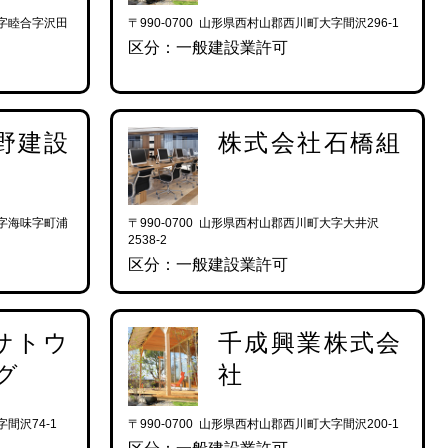
大字睦合字沢田
〒990-0700 山形県西村山郡西川町大字間沢296-1
区分：一般建設業許可
野建設
株式会社石橋組
大字海味字町浦
〒990-0700 山形県西村山郡西川町大字大井沢
2538-2
区分：一般建設業許可
サトウ
千成興業株式会
グ
社
字間沢74-1
〒990-0700 山形県西村山郡西川町大字間沢200-1