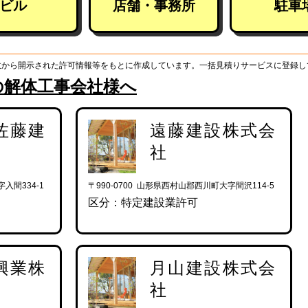
ビル
店舗・事務所
駐車
政から開示された許可情報等をもとに作成しています。一括見積りサービスに登録し
の解体工事会社様へ
佐藤建
遠藤建設株式会
社
入間334-1
〒990-0700 山形県西村山郡西川町大字間沢114-5
区分：特定建設業許可
興業株
月山建設株式会
社