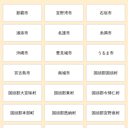
那覇市
宜野湾市
石垣市
浦添市
名護市
糸満市
沖縄市
豊見城市
うるま市
宮古島市
南城市
国頭郡国頭村
国頭郡大宜味村
国頭郡東村
国頭郡今帰仁村
国頭郡本部町
国頭郡恩納村
国頭郡宜野座村