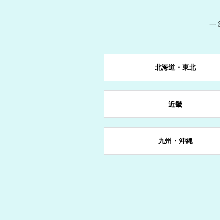
一
戻る
戻る
戻る
戻る
戻る
戻る
戻る
岩手県
群馬県
石川県
京都府
岡山県
愛媛県
長崎県
北海道・東北
山形県
東京都
長野県
奈良県
宮崎県
近畿
愛知県
九州・沖縄