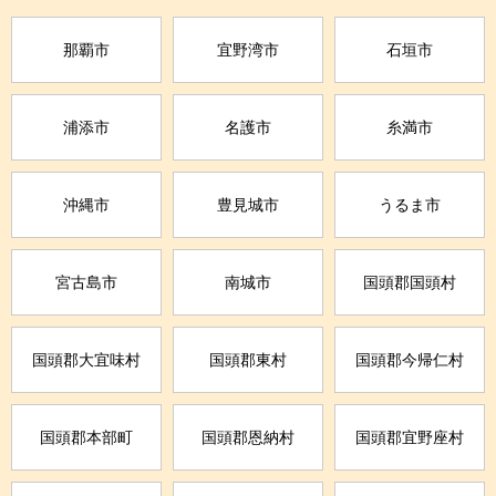
那覇市
宜野湾市
石垣市
浦添市
名護市
糸満市
沖縄市
豊見城市
うるま市
宮古島市
南城市
国頭郡国頭村
国頭郡大宜味村
国頭郡東村
国頭郡今帰仁村
国頭郡本部町
国頭郡恩納村
国頭郡宜野座村