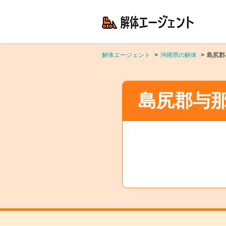
解体エージェント
沖縄県の解体
島尻郡
島尻郡与