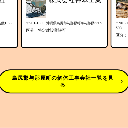
組
株式会社仲本工業
敷139-
〒901-1300 沖縄県島尻郡与那原町字与那原3309
〒901
503
区分：特定建設業許可
区分：
島尻郡与那原町の解体工事会社一覧を見
る