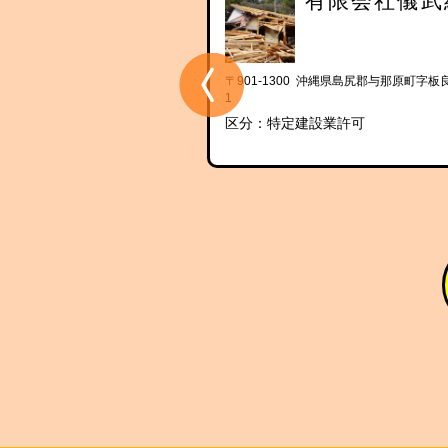
株式会社照正組
有限会社儀武
 沖縄県島尻郡与那原町字与那原3108
〒901-1300 沖縄県島尻郡与那原町字板良
1
設業許可
区分：特定建設業許可