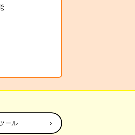
能
ツール