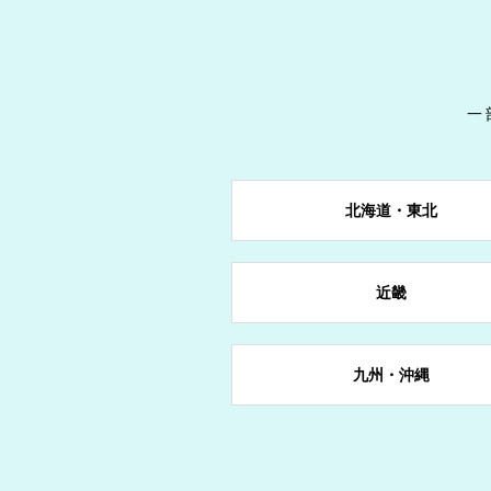
一
戻る
戻る
戻る
戻る
戻る
戻る
戻る
岩手県
群馬県
石川県
京都府
岡山県
愛媛県
長崎県
北海道・東北
山形県
東京都
長野県
奈良県
宮崎県
近畿
愛知県
九州・沖縄