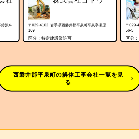
会社
株式会社ゴトウ
字鈴沢4-
〒029-4102 岩手県西磐井郡平泉町平泉字瀬原
〒029
109
56-5
区分：特定建設業許可
区分：
西磐井郡平泉町の解体工事会社一覧を見
る