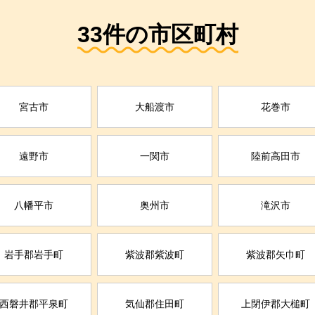
33件の市区町村
宮古市
大船渡市
花巻市
遠野市
一関市
陸前高田市
八幡平市
奥州市
滝沢市
岩手郡岩手町
紫波郡紫波町
紫波郡矢巾町
西磐井郡平泉町
気仙郡住田町
上閉伊郡大槌町