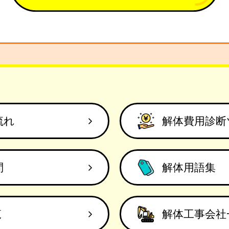
流れ
解体費用診断
問
解体用語集
覧
解体工事会社