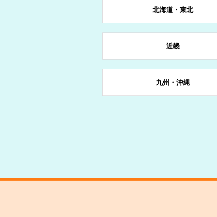
岩手県
群馬県
石川県
京都府
岡山県
愛媛県
長崎県
北海道・東北
山形県
東京都
長野県
奈良県
宮崎県
近畿
愛知県
九州・沖縄