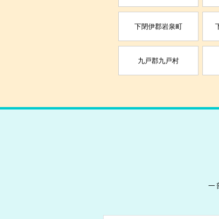
下閉伊郡岩泉町
九戸郡九戸村
一
戻る
戻る
戻る
戻る
戻る
戻る
戻る