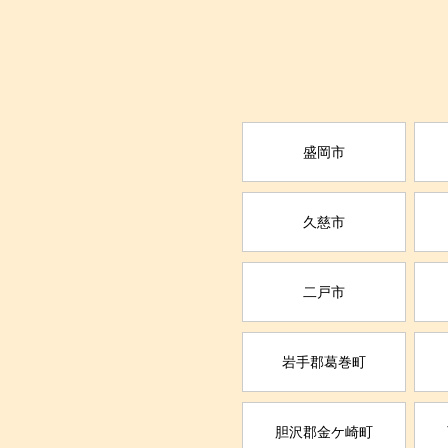
盛岡市
久慈市
二戸市
岩手郡葛巻町
胆沢郡金ケ崎町