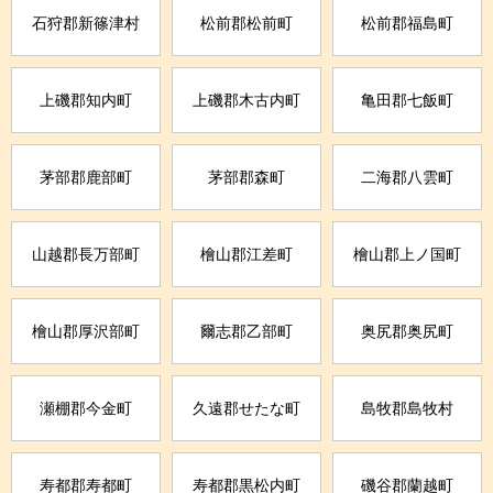
石狩郡新篠津村
松前郡松前町
松前郡福島町
上磯郡知内町
上磯郡木古内町
亀田郡七飯町
茅部郡鹿部町
茅部郡森町
二海郡八雲町
山越郡長万部町
檜山郡江差町
檜山郡上ノ国町
檜山郡厚沢部町
爾志郡乙部町
奥尻郡奥尻町
瀬棚郡今金町
久遠郡せたな町
島牧郡島牧村
寿都郡寿都町
寿都郡黒松内町
磯谷郡蘭越町