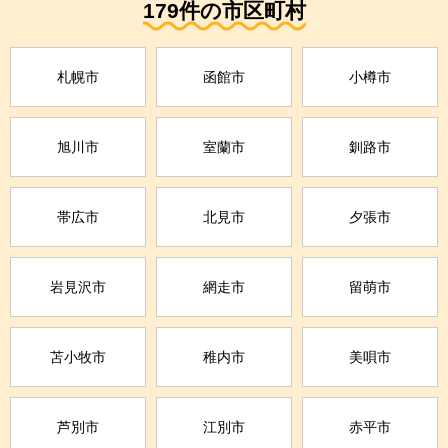
179件の市区町村
札幌市
函館市
小樽市
旭川市
室蘭市
釧路市
帯広市
北見市
夕張市
岩見沢市
網走市
留萌市
苫小牧市
稚内市
美唄市
芦別市
江別市
赤平市