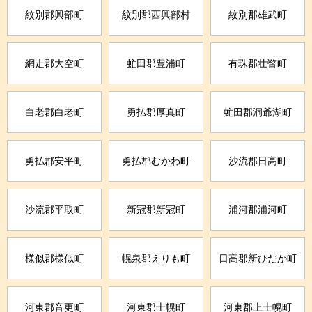
紋別郡興部町
紋別郡西興部村
紋別郡雄武町
網走郡大空町
虻田郡豊浦町
有珠郡壮瞥町
白老郡白老町
勇払郡厚真町
虻田郡洞爺湖町
勇払郡安平町
勇払郡むかわ町
沙流郡日高町
沙流郡平取町
新冠郡新冠町
浦河郡浦河町
様似郡様似町
幌泉郡えりも町
日高郡新ひだか町
河東郡音更町
河東郡士幌町
河東郡上士幌町