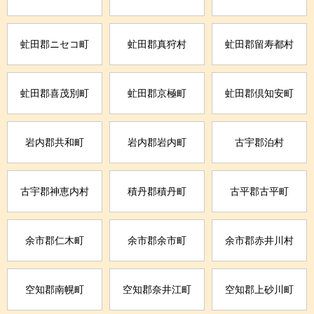
虻田郡ニセコ町
虻田郡真狩村
虻田郡留寿都村
虻田郡喜茂別町
虻田郡京極町
虻田郡倶知安町
岩内郡共和町
岩内郡岩内町
古宇郡泊村
古宇郡神恵内村
積丹郡積丹町
古平郡古平町
余市郡仁木町
余市郡余市町
余市郡赤井川村
空知郡南幌町
空知郡奈井江町
空知郡上砂川町