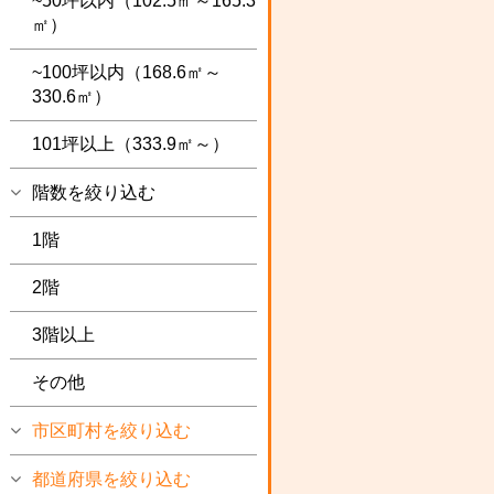
~50坪以内（102.5㎡～165.3
㎡）
~100坪以内（168.6㎡～
330.6㎡）
101坪以上（333.9㎡～）
階数を絞り込む
1階
2階
3階以上
その他
市区町村を絞り込む
都道府県を絞り込む