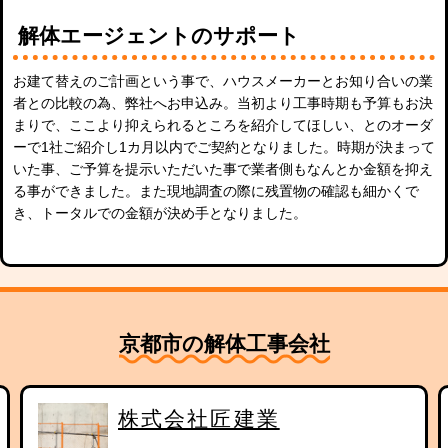
解体エージェントのサポート
お建て替えのご計画という事で、ハウスメーカーとお知り合いの業
者との比較の為、弊社へお申込み。当初より工事時期も予算もお決
まりで、ここより抑えられるところを紹介してほしい、とのオーダ
ーで1社ご紹介し1カ月以内でご契約となりました。時期が決まって
いた事、ご予算を提示いただいた事で業者側もなんとか金額を抑え
る事ができました。また現地調査の際に残置物の確認も細かくで
き、トータルでの金額が決め手となりました。
京都市の解体工事会社
匠建業
ＳＨＯＵＥ