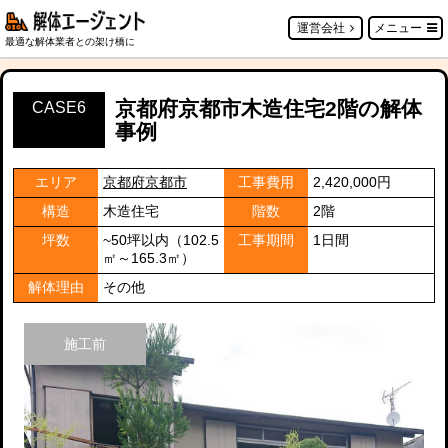
運営会社
メニュー
最適な解体業者との架け橋に
京都府京都市木造住宅2階の解体
CASE6
事例
エリア
京都府京都市
工事費用
2,420,000円
構造
木造住宅
階数
2階
坪数
~50坪以内（102.5
工事期間
1日間
㎡～165.3㎡）
解体理由
その他
施工前