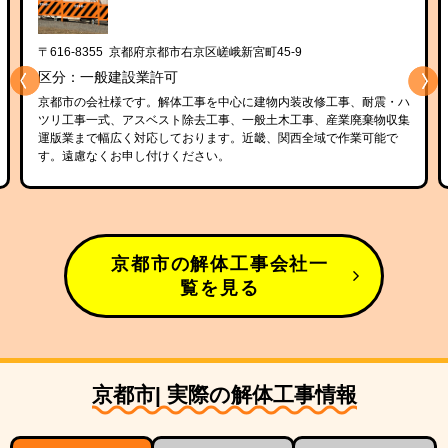
区嵯峨新宮町45-9
〒601-8188 京都府京都市南区上鳥羽
区分：一般建設業許可
を中心に建物内装改修工事、耐震・ハ
京都府京都市を拠点とする会社様です
工事、一般土木工事、産業廃棄物収集
メインとして、ビル・マンション・工
ます。近畿、関西全域で作業可能で
おります。迅速かつ丁寧な施工を心が
い。
の方々に安心・安全をお届けする企業
いております。
京都市の解体工事会社一
覧を見る
京都市| 実際の解体工事情報