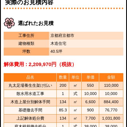
実際のお見積内容
選ばれたお見積
工事住所
京都府京都市
建物種類
木造住宅
坪数
40.5坪
解体費用 : 2,209,970円（税抜）
品名
数量
単位
単価
金額
丸太足場養生生架け払い
200
㎡
550
110,000
散水用水道工事
1
式
10,000
10,000
木造上屋分別解体手間
134
㎡
6,600
884,400
基礎撤去手間
85.3
㎡
900
76,770
上記解体処分費
134
㎡
7,700
1,031,800
庭木植栽撤去処分
1
式
38,000
38,000