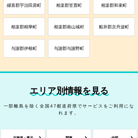
綴喜郡宇治田原町
相楽郡笠置町
相楽郡和束町
相楽郡精華町
相楽郡南山城村
船井郡京丹波町
与謝郡伊根町
与謝郡与謝野町
エリア別情報を見る
一部離島を除く全国47都道府県でサービスをご利用にな
れます。
北海道・東北
関東
中部