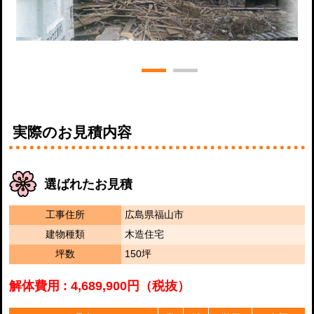
実際のお見積内容
選ばれたお見積
工事住所
広島県福山市
建物種類
木造住宅
坪数
150坪
解体費用 : 4,689,900円（税抜）