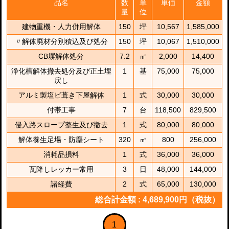
品名
数
単
単価
金額
量
位
建物重機・人力併用解体
150
坪
10,567
1,585,000
〃解体廃材分別積込及び処分
150
坪
10,067
1,510,000
CB塀解体処分
7.2
㎡
2,000
14,400
浄化槽解体撤去処分及び正土埋
1
基
75,000
75,000
戻し
アルミ製塩ビ葺き下屋解体
1
式
30,000
30,000
付帯工事
7
台
118,500
829,500
侵入路スロープ整生及び撤去
1
式
80,000
80,000
解体養生足場・防塵シート
320
㎡
800
256,000
消耗品損料
1
式
36,000
36,000
瓦降しレッカー常用
3
日
48,000
144,000
諸経費
2
式
65,000
130,000
総合計金額 : 4,689,900円（税抜）
1