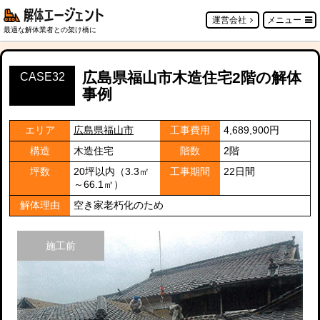
運営会社
メニュー
最適な解体業者との架け橋に
広島県福山市木造住宅2階の解体
CASE32
事例
エリア
広島県福山市
工事費用
4,689,900円
構造
木造住宅
階数
2階
坪数
20坪以内（3.3㎡
工事期間
22日間
～66.1㎡）
解体理由
空き家老朽化のため
施工前