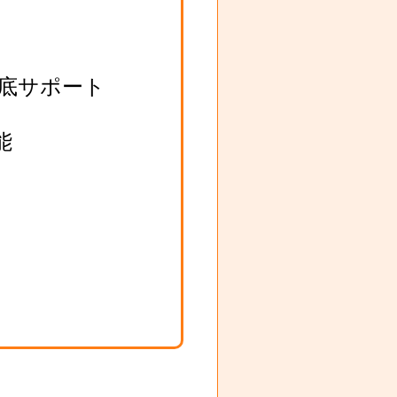
底サポート
能