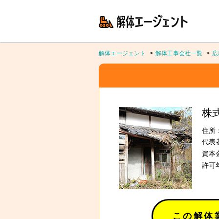
解体エージェント
解体工事会社一覧
広
株
住所：
代表
資本金
許可年
この解体