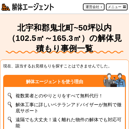
運営会社
メニュー
北宇和郡鬼北町~50坪以内
（102.5㎡～165.3㎡）の解体見
積もり事例一覧
現在、該当するお見積もりを探すことはできませんでした。
解体エージェントを使う理由
複数業者とのやりとりをすべて無料代行！
解体工事に詳しいベテランアドバイザーが無料で徹
底サポート
遠隔でも大丈夫！遠く離れた物件の解体でも対応可
能