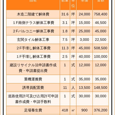
品名
数量
単
単価
金額
位
木造二階建て解体費
31.6
坪
24,000
758,400
１F南側テラス解体工事費
3.1
坪
15,000
46,500
２Fバルコニー解体工事費
1.8
坪
25,000
45,000
玄関タイル解体工事
7.5
坪
3,000
22,500
２F手壊し解体工事費
11.3
坪
45,000
508,500
１F手壊し解体工事費
2.5
坪
40,000
100,000
建設リサイクル法申請書作成
1
式
12,000
12,000
費・申請書提出費
重機運搬費
1
式
35,000
35,000
誘導員配置費
11
人
13,500
148,500
道路使用許可及び占用許可申請
1
式
30,000
30,000
書作成費・申請手数料
足場養生費
418
㎡
900
376,200