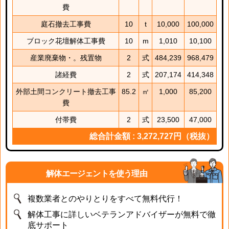
費
庭石撤去工事費
10
t
10,000
100,000
ブロック花壇解体工事費
10
m
1,010
10,100
産業廃棄物・。残置物
2
式
484,239
968,479
諸経費
2
式
207,174
414,348
外部土間コンクリート撤去工事
85.2
㎡
1,000
85,200
費
付帯費
2
式
23,500
47,000
総合計金額 : 3,272,727円（税抜）
解体エージェントを使う理由
複数業者とのやりとりをすべて無料代行！
解体工事に詳しいベテランアドバイザーが無料で徹
底サポート