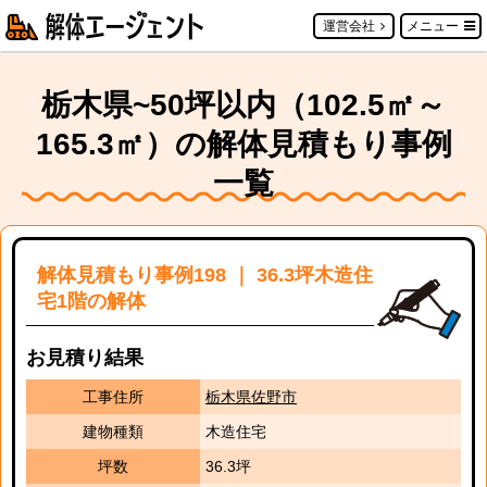
運営会社
メニュー
栃木県~50坪以内（102.5㎡～
165.3㎡）の解体見積もり事例
一覧
解体見積もり事例198 ｜ 36.3坪木造住
宅1階の解体
お見積り結果
工事住所
栃木県佐野市
建物種類
木造住宅
坪数
36.3坪