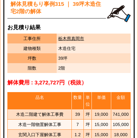
解体見積もり事例315 ｜ 39坪木造住
宅2階の解体
お見積り結果
工事住所
栃木県真岡市
建物種類
木造住宅
坪数
39坪
階数
2階
解体費用 : 3,272,727円（税抜）
品名
数量
単
単価
金額
位
木造二階建て解体工事費
39
坪
19,000
741,000
木造一階物置解体工事
7
坪
15,000
105,000
玄関入口下屋解体工事
1.2
坪
15,000
18,000