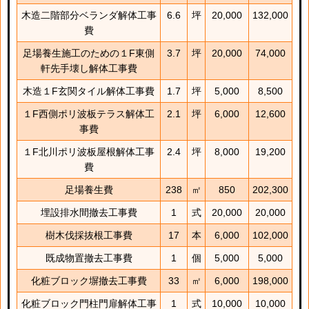
木造二階部分ベランダ解体工事
6.6
坪
20,000
132,000
費
足場養生施工のための１F東側
3.7
坪
20,000
74,000
軒先手壊し解体工事費
木造１F玄関タイル解体工事費
1.7
坪
5,000
8,500
１F西側ポリ波板テラス解体工
2.1
坪
6,000
12,600
事費
１F北川ポリ波板屋根解体工事
2.4
坪
8,000
19,200
費
足場養生費
238
㎡
850
202,300
埋設排水間撤去工事費
1
式
20,000
20,000
樹木伐採抜根工事費
17
本
6,000
102,000
既成物置撤去工事費
1
個
5,000
5,000
化粧ブロック塀撤去工事費
33
㎡
6,000
198,000
化粧ブロック門柱門扉解体工事
1
式
10,000
10,000