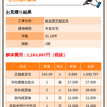
お見積り結果
工事住所
栃木県宇都宮市
建物種類
木造住宅
坪数
31.18坪
階数
1階
解体費用 : 1,163,897円（税抜）
品名
数量
単位
単価
金額
店舗兼居宅
103.09
㎡
9,999
1,030,797
浄化槽撤去処分
1
個
27,500
27,500
室外残置物
2
㎥
14,300
28,600
室内残置物
1
式
11,000
11,000
道路使用許可申請
1
式
11,000
11,000