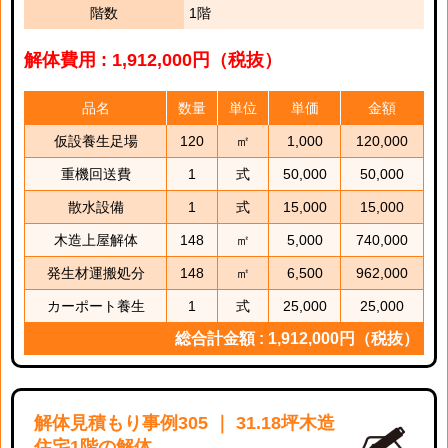
階数
1階
解体費用 : 1,912,000円（税抜）
品名
数量
単位
単価
金額
仮設養生足場
120
㎡
1,000
120,000
重機回送費
1
式
50,000
50,000
散水設備
1
式
15,000
15,000
木造上屋解体
148
㎡
5,000
740,000
発生材運搬処分
148
㎡
6,500
962,000
カーポート養生
1
式
25,000
25,000
総合計金額 : 1,912,000円（税抜）
解体見積もり事例305 ｜ 31.18坪木造
住宅1階の解体