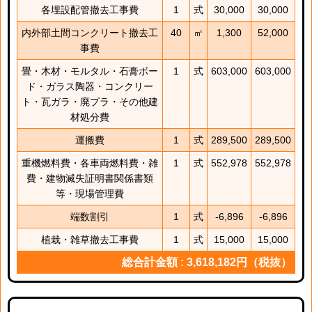
各埋設配管撤去工事費
1
式
30,000
30,000
内外部土間コンクリート撤去工
40
㎡
1,300
52,000
事費
畳・木材・モルタル・石膏ボー
1
式
603,000
603,000
ド・ガラス陶器・コンクリー
ト・瓦ガラ・廃プラ・その他建
材処分費
運搬費
1
式
289,500
289,500
重機燃料費・各車両燃料費・雑
1
式
552,978
552,978
費・建物滅失証明書関係書類
等・現場管理費
端数割引
1
式
-6,896
-6,896
植栽・雑草撤去工事費
1
式
15,000
15,000
総合計金額 : 3,618,182円（税抜）