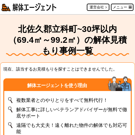
運営会社
メニュー
北佐久郡立科町~30坪以内
（69.4㎡～99.2㎡）の解体見積
もり事例一覧
現在、該当するお見積もりを探すことはできませんでした。
解体エージェントを使う理由
複数業者とのやりとりをすべて無料代行！
解体工事に詳しいベテランアドバイザーが無料で徹
底サポート
遠隔でも大丈夫！遠く離れた物件の解体でも対応可
能