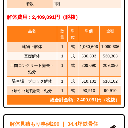
階数
1階
解体費用 : 2,409,091円（税抜）
品名
数
単
単価
金額
量
位
建物上解体
1
式
1,060,606
1,060,606
基礎解体
1
式
530,303
530,303
土間コンクリート撤去・
1
式
209,090
209,090
処分
駐車場・ブロック解体
1
式
518,182
518,182
伐根・伐採撤去・処分
1
式
90,910
90,910
総合計金額 : 2,409,091円（税抜）
解体見積もり事例290 ｜ 34.4坪鉄骨住