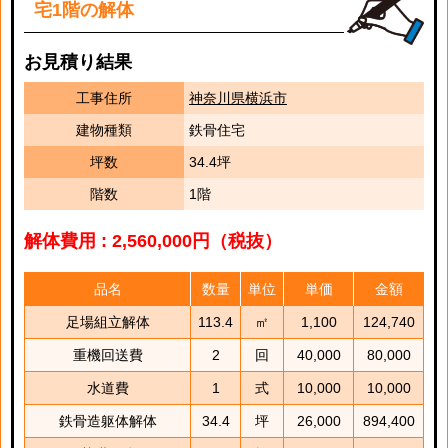
宅1階の解体
お見積り結果
工事住所
神奈川県横浜市
建物種類
鉄骨住宅
坪数
34.4坪
階数
1階
解体費用 : 2,560,000円（税抜）
品名
数量
単位
単価
金額
足場組立解体
113.4
㎡
1,100
124,740
重機回送費
2
回
40,000
80,000
水道費
1
式
10,000
10,000
鉄骨造躯体解体
34.4
坪
26,000
894,400