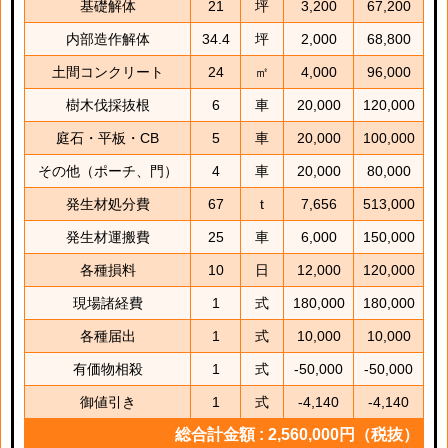
基礎解体
21
坪
3,200
67,200
内部造作解体
34.4
坪
2,000
68,800
土間コンクリート
24
㎡
4,000
96,000
樹木伐採抜根
6
車
20,000
120,000
庭石・平板・CB
5
車
20,000
100,000
その他（ポーチ、門）
4
車
20,000
80,000
発生材処分費
67
t
7,656
513,000
発生材運搬費
25
車
6,000
150,000
各種損料
10
日
12,000
120,000
現場諸経費
1
式
180,000
180,000
各種届出
1
式
10,000
10,000
有価物相殺
1
式
-50,000
-50,000
御値引き
1
式
-4,140
-4,140
総合計金額 : 2,560,000円（税抜）