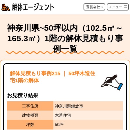
運営会社
メニュー
神奈川県~50坪以内（102.5㎡～
165.3㎡）1階の解体見積もり事
例一覧
解体見積もり事例215 ｜ 50坪木造住
宅1階の解体
お見積り結果
工事住所
神奈川県鎌倉市
建物種類
木造住宅
坪数
50坪