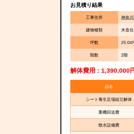
お見積り結果
工事住所
神奈川
建物種類
木造住
坪数
25.04
階数
2階
解体費用 : 1,390,0
品名
シート養生足場組立解体
重機回送費
散水設備費