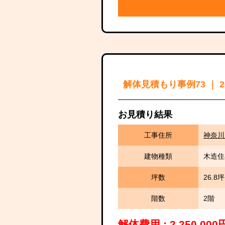
解体見積もり事例73 ｜ 
お見積り結果
工事住所
神奈川
建物種類
木造住
坪数
26.8坪
階数
2階
解体費用 : 2,250,0