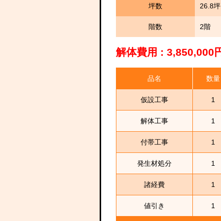
坪数
26.8坪
階数
2階
解体費用 : 3,850,0
品名
数量
仮設工事
1
解体工事
1
付帯工事
1
発生材処分
1
諸経費
1
値引き
1