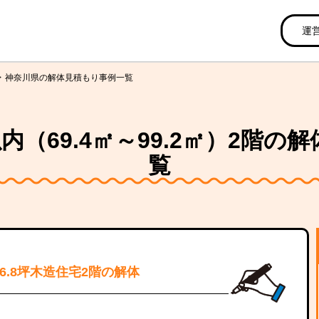
運
神奈川県の解体見積もり事例一覧
内（69.4㎡～99.2㎡）2階
覧
26.8坪木造住宅2階の解体