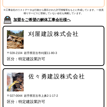
※工事会社のリストデータは行政から開示された許可情報等をもとに作成しています。一括見
積りサービスに登録していない会社も掲載しています。
加盟をご希望の解体工事会社様へ
刈屋建設株式会社
〒028-2104 岩手県宮古市刈屋11-80-3
区分：特定建設業許可
佐々勇建設株式会社
〒027-0044 岩手県宮古市上鼻2-1-17-2
区分：特定建設業許可