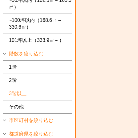
~50坪以内（102.5㎡～165.3
㎡）
~100坪以内（168.6㎡～
330.6㎡）
101坪以上（333.9㎡～）
階数を絞り込む
1階
2階
3階以上
その他
市区町村を絞り込む
都道府県を絞り込む