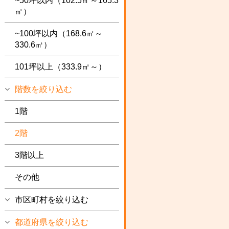
~50坪以内（102.5㎡～165.3
㎡）
~100坪以内（168.6㎡～
330.6㎡）
101坪以上（333.9㎡～）
階数を絞り込む
1階
2階
3階以上
その他
市区町村を絞り込む
都道府県を絞り込む