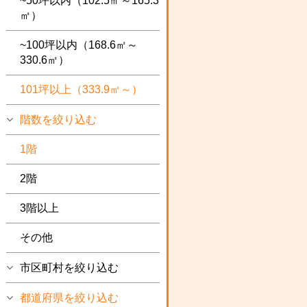
~50坪以内（102.5㎡～165.3
㎡）
~100坪以内（168.6㎡～
330.6㎡）
101坪以上（333.9㎡～）
階数を絞り込む
1階
2階
3階以上
その他
市区町村を絞り込む
都道府県を絞り込む