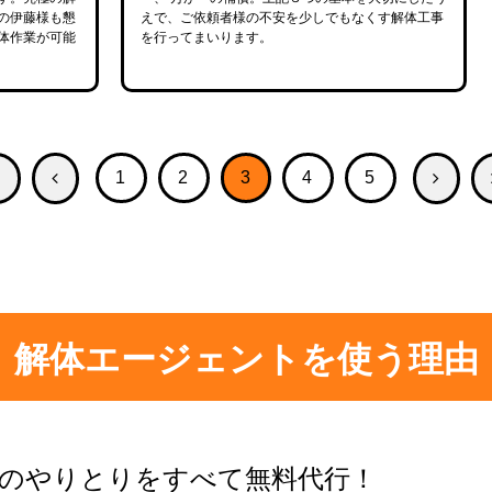
の伊藤様も懇
えで、ご依頼者様の不安を少しでもなくす解体工事
体作業が可能
を行ってまいります。
1
2
3
4
5
解体エージェントを使う理由
のやりとりをすべて無料代行！