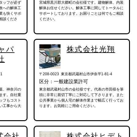
タッフが必ず
宮城県黒川郡大郷町の会社様です。建物解体、内装
政への解体工
解体お任せください。解体工事に関してトータルに
業も快くサポ
サポートしております。お困りごとは何でもご相談
相談くださ
ください。
ャパ
株式会社光翔
社
1
〒208-0023 東京都武蔵村山市伊奈平1-81-4
区分：一般建設業許可
葉、神奈川の
東京都武蔵村山市の会社様です。代表の市田様を筆
ます。自社重
頭に非常に親切丁寧にご対応して下さります。また
ッフもコスト
公共事業から個人宅の解体作業まで幅広く行ってお
い工事から大
ります。お気軽にご用命ください。
式会社
株式会社ヒデト