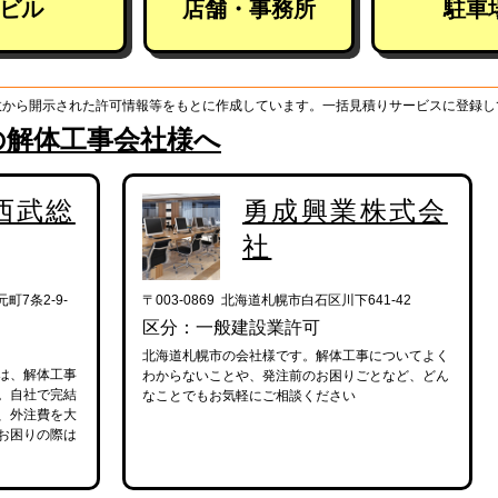
ビル
店舗・事務所
駐車
政から開示された許可情報等をもとに作成しています。一括見積りサービスに登録し
の解体工事会社様へ
西武総
勇成興業株式会
社
町7条2-9-
〒003-0869 北海道札幌市白石区川下641-42
区分：一般建設業許可
北海道札幌市の会社様です。解体工事についてよく
は、解体工事
わからないことや、発注前のお困りごとなど、どん
。自社で完結
なことでもお気軽にご相談ください
、外注費を大
お困りの際は