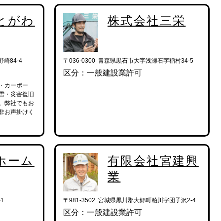
とがわ
株式会社三栄
崎84-4
〒036-0300 青森県黒石市大字浅瀬石字稲村34-5
区分：一般建設業許可
・カーポー
雪・災害復旧
。弊社でもお
非お声掛けく
ホーム
有限会社宮建興
業
1
〒981-3502 宮城県黒川郡大郷町粕川字団子沢2-4
区分：一般建設業許可