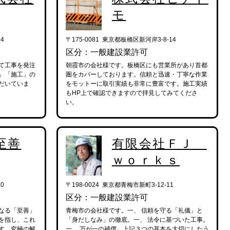
モ
4
〒175-0081 東京都板橋区新河岸3-8-14
区分：一般建設業許可
て工事を発注
朝霞市の会社様です。板橋区にも営業所があり首都
」「施工」の
圏をカバーしております。信頼と迅速・丁寧な作業
だいていま
をモットーに取引実績も非常に豊富です。施工実績
もHP上で確認できますので拝見してみてくださ
い。
至善
有限会社ＦＪ
ｗｏｒｋｓ
0
〒198-0024 東京都青梅市新町3-12-11
区分：一般建設業許可
なる「至善」
青梅市の会社様です。一、 信頼を守る「礼儀」と
を指し、これ
「身だしなみ」の徹底。一、 法令に基づいた工事。
す。究極の解
一、 万が一の補償。上記３つの基本を大切にしたう