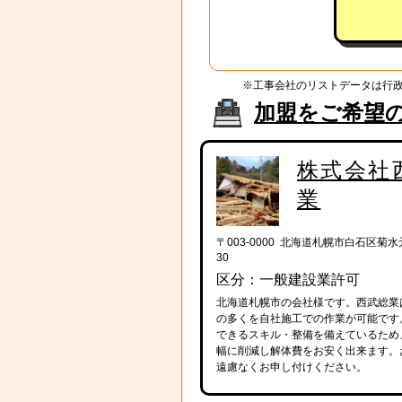
※工事会社のリストデータは行
加盟をご希望
株式会社
業
〒003-0000 北海道札幌市白石区菊水元
30
区分：一般建設業許可
北海道札幌市の会社様です。西武総業
の多くを自社施工での作業が可能です
できるスキル・整備を備えているため
幅に削減し解体費をお安く出来ます。
遠慮なくお申し付けください。