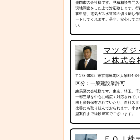
盛岡市の会社様です。見積相談専門ス
現地調査をした上で対応致します。行
事申請、電気ガス水道等の切り離し作
ートしてくれます。是非、安心してご
い。
マツダジ
ン株式会
〒178-0062 東京都練馬区大泉町4-34-
区分：一般建設業許可
練馬区の会社様です。東京、埼玉、千
一都三県を中心に幅広く対応されてい
機も多数保有されていたり、自社スタ
改善にも取り組んでおられます。小さ
型案件まで経験豊富でございます。
ＥＱＪ株